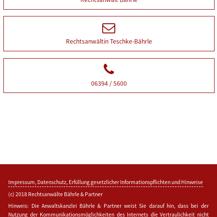
Rechtsanwältin Teschke-Bährle
06394 / 5600
Footer
Impressum, Datenschutz, Erfüllung gesetzlicher Informationspflichten und Hinweise
(c) 2018 Rechtsanwälte Bährle & Partner
Hinweis: Die Anwaltskanzlei Bährle & Partner weist Sie darauf hin, dass bei der
Nutzung der Kommunikationsmöglichkeiten des Internets die Vertraulichkeit nicht