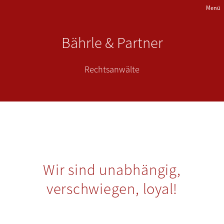
Skip
Menü
to
main
content
Bährle & Partner
Rechtsanwälte
Wir sind unabhängig,
verschwiegen, loyal!